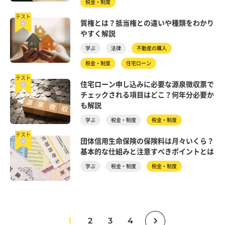
税金・制度
テスト
質権とは？抵当権との違いや種類をわかり
やすく解説
学ぶ
法律
不動産の購入
税金・制度
住宅ローン
テスト
住宅ローン申し込みに必要な源泉徴収票で
チェックされる項目はどこ？何年分必要か
も解説
学ぶ
税金・制度
税金・制度
テスト
団体信用生命保険の保険料は月々いくら？
基本的な仕組みと注意すべきポイントとは
学ぶ
税金・制度
税金・制度
1
2
3
4