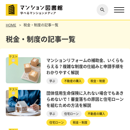
閉じ
探す
る
HOME
税金・制度の記事一覧
税金・制度の記事一覧
テスト
マンションリフォームの補助金、いくらも
らえる？複雑な制度の仕組みと申請手順を
わかりやすく解説
学ぶ
不動産の購入
税金・制度
テスト
団体信用生命保険に入れない場合でもあき
らめないで！審査落ちの原因と住宅ローン
を組むための方法を解説
学ぶ
住宅ローン
不動産の購入
住宅ローン
税金・制度