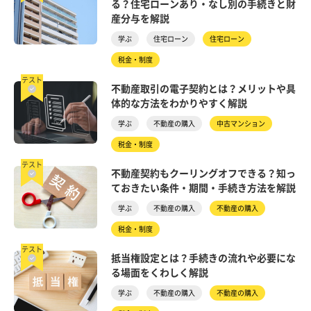
る？住宅ローンあり・なし別の手続きと財
産分与を解説
学ぶ
住宅ローン
住宅ローン
税金・制度
テスト
不動産取引の電子契約とは？メリットや具
体的な方法をわかりやすく解説
学ぶ
不動産の購入
中古マンション
税金・制度
テスト
不動産契約もクーリングオフできる？知っ
ておきたい条件・期間・手続き方法を解説
学ぶ
不動産の購入
不動産の購入
税金・制度
テスト
抵当権設定とは？手続きの流れや必要にな
る場面をくわしく解説
学ぶ
不動産の購入
不動産の購入