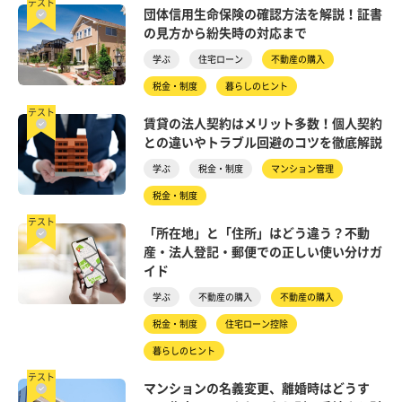
テスト
団体信用生命保険の確認方法を解説！証書
の見方から紛失時の対応まで
学ぶ
住宅ローン
不動産の購入
税金・制度
暮らしのヒント
テスト
賃貸の法人契約はメリット多数！個人契約
との違いやトラブル回避のコツを徹底解説
学ぶ
税金・制度
マンション管理
税金・制度
テスト
「所在地」と「住所」はどう違う？不動
産・法人登記・郵便での正しい使い分けガ
イド
学ぶ
不動産の購入
不動産の購入
税金・制度
住宅ローン控除
暮らしのヒント
テスト
マンションの名義変更、離婚時はどうす