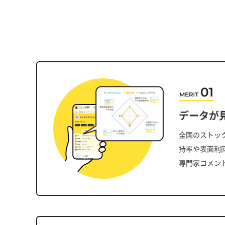
データが
全国のストッ
持率や表面利
専門家コメン