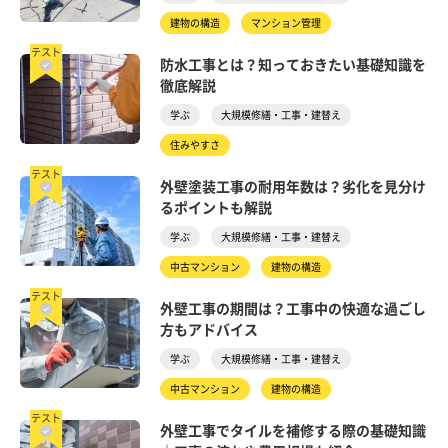
建物の構造
マンション管理
テスト
防水工事とは？知っておきたい基礎知識を
徹底解説
学ぶ
大規模修繕・工事・建替え
住みやすさ
テスト
外壁塗装工事の耐用年数は？劣化を見分け
るポイントも解説
学ぶ
大規模修繕・工事・建替え
中古マンション
建物の構造
テスト
外壁工事の期間は？工事中の快適な過ごし
方もアドバイス
学ぶ
大規模修繕・工事・建替え
中古マンション
建物の構造
テスト
外壁工事でタイルを補修する際の基礎知識