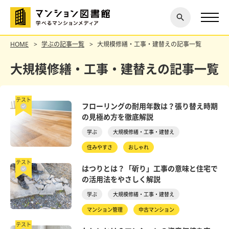
閉じ
探す
る
HOME
学ぶの記事一覧
大規模修繕・工事・建替えの記事一覧
大規模修繕・工事・建替えの記事一覧
テスト
フローリングの耐用年数は？張り替え時期
の見極め方を徹底解説
学ぶ
大規模修繕・工事・建替え
住みやすさ
おしゃれ
テスト
はつりとは？「斫り」工事の意味と住宅で
の活用法をやさしく解説
学ぶ
大規模修繕・工事・建替え
マンション管理
中古マンション
テスト