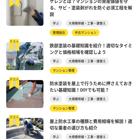
ケレンとは？マンションの資産価値を守
る、サビ・塗装剥がれを防ぐ必須工程を解
説
学ぶ
大規模修繕・工事・建替え
管理組合
中古マンション
テスト
鉄部塗装の基礎知識を紹介！適切なタイミ
ングと価格相場を確認しよう
学ぶ
大規模修繕・工事・建替え
マンション管理
テスト
防水塗装を屋上で行うために押さえておき
たい基礎知識！DIYでも可能？
学ぶ
大規模修繕・工事・建替え
マンション管理
テスト
屋上防水工事の種類と費用相場を解説！適
切な業者の選び方も紹介
学ぶ
大規模修繕・工事・建替え