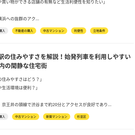
や買い物ができる店舗の有無など生活利便性を知りたい」
浜への抜群のアク...
購入
不動産の購入
中古マンション
利便性
立地条件
駅の住みやすさを解説！始発列車を利用しやすい
圏内の閑静な住宅街
の住みやすさはどう？」
や生活環境は便利？」
京王井の頭線で渋谷まで約20分とアクセスが良好であり...
購入
中古マンション
新築マンション
杉並区