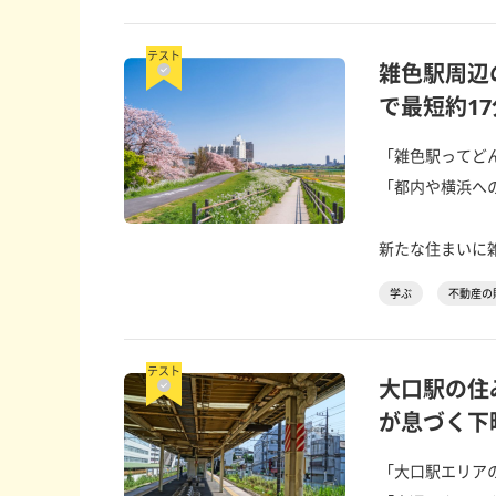
テスト
雑色駅周辺
で最短約1
「雑色駅ってど
「都内や横浜へ
新たな住まいに雑
学ぶ
不動産の
テスト
大口駅の住
が息づく下
「大口駅エリア