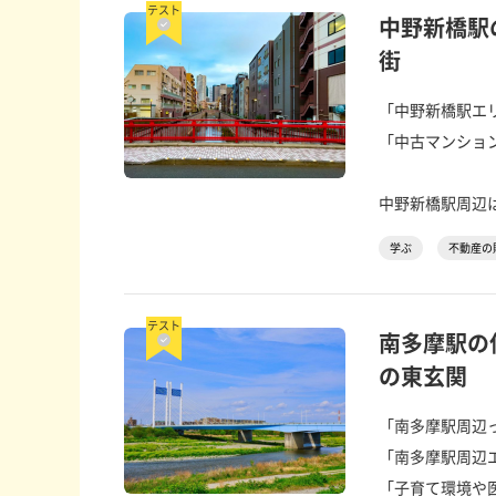
テスト
中野新橋駅
街
「中野新橋駅エ
「中古マンショ
中野新橋駅周辺は
学ぶ
不動産の
テスト
南多摩駅の
の東玄関
「南多摩駅周辺
「南多摩駅周辺
「子育て環境や