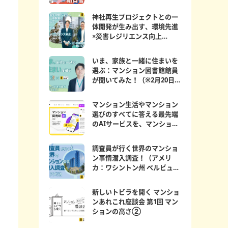
神社再生プロジェクトとの一
体開発が生み出す、環境先進
×災害レジリエンス向上
マンション図書館員が聞...
いま、家族と一緒に住まいを
選ぶ：マンション図書館館員
が聞いてみた！（※2月20日更
新）
マンション生活やマンション
選びのすべてに答える最先端
のAIサービスを、マンション
図書館にて期間限定公...
調査員が行く世界のマンショ
ン事情潜入調査！（アメリ
カ：ワシントン州 ベルビュー
編）
新しいトビラを開く マンショ
ンあれこれ座談会 第1回 マン
ションの高さ②