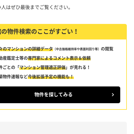
い人はぜひ最後までご覧ください。
館の物件検索のここがすごい！
々のマンションの詳細データ
の閲覧
（中古価格維持率や表面利回り等）
動産鑑定士等の
専門家によるコメント
表示＆依頼
件ごとの「
マンション管理適正評価
」
が見れる！
築物件速報など
今後拡張予定の機能も！
物件を探してみる