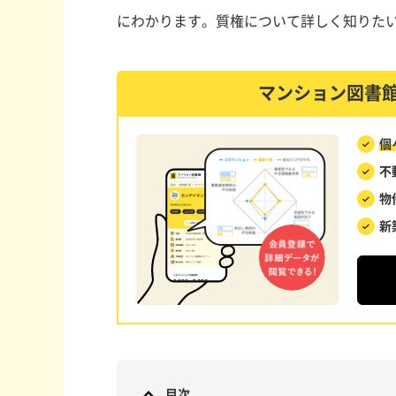
にわかります。質権について詳しく知りた
マンション図書
個
不
物
新
目次