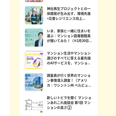
神社再生プロジェクトとの一
体開発が生み出す、環境先進
×災害レジリエンス向上
マンション図書館員が聞...
いま、家族と一緒に住まいを
選ぶ：マンション図書館館員
が聞いてみた！（※2月20日更
新）
マンション生活やマンション
選びのすべてに答える最先端
のAIサービスを、マンション
図書館にて期間限定公...
調査員が行く世界のマンショ
ン事情潜入調査！（アメリ
カ：ワシントン州 ベルビュー
編）
新しいトビラを開く マンショ
ンあれこれ座談会 第1回 マン
ションの高さ②