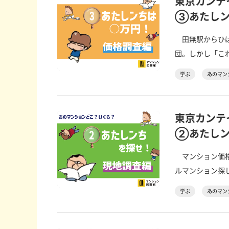
東京カンテ
③あたしン
田無駅からひば
団。しかし「これ
学ぶ
あのマン
東京カンテ
②あたしン
マンション価格
ルマンション探し
学ぶ
あのマン