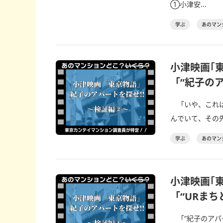
①小津安...
学ぶ
あのマン
小津映画｢
「”紀子の
「いや、これは
んでいて、その先
学ぶ
あのマン
小津映画｢
「“URまち
「“紀子のアパ