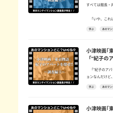
すべては館長・
「いや、これは“
学ぶ
あのマン
小津映画｢
「“紀子の
「“紀子のアパ
ョンなんだけど、
学ぶ
あのマン
小津映画｢