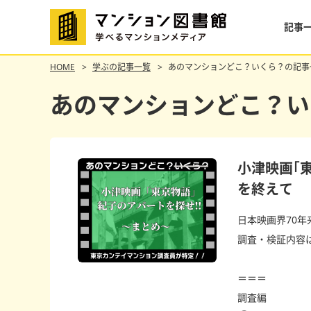
記事
HOME
学ぶの記事一覧
あのマンションどこ？いくら？の記事
あのマンションどこ？い
小津映画｢
を終えて
日本映画界70年
調査・検証内容
＝＝＝
調査編