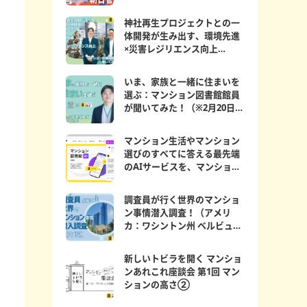
神社再生プロジェクトとの一
体開発が生み出す、環境先進
×災害レジリエンス向上
マンション図書館員が聞...
いま、家族と一緒に住まいを
選ぶ：マンション図書館館員
が聞いてみた！（※2月20日更
新）
マンション生活やマンション
選びのすべてに答える最先端
のAIサービスを、マンション
図書館にて期間限定公...
調査員が行く世界のマンショ
ン事情潜入調査！（アメリ
カ：ワシントン州 ベルビュー
編）
新しいトビラを開く マンショ
ンあれこれ座談会 第1回 マン
ションの高さ②