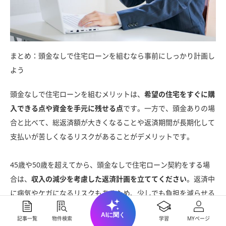
まとめ：頭金なしで住宅ローンを組むなら事前にしっかり計画し
よう
頭金なしで住宅ローンを組むメリットは、
希望の住宅をすぐに購
入できる点や資金を手元に残せる点
です。一方で、頭金ありの場
合と比べて、総返済額が大きくなることや返済期間が長期化して
支払いが苦しくなるリスクがあることがデメリットです。
45歳や50歳を超えてから、頭金なしで住宅ローン契約をする場
合は、
収入の減少を考慮した返済計画を立ててください
。返済中
に病気やケガになるリスクもあるため、少しでも負担を減らせる
ように積極的に繰り上げ返済を行いましょう。
AIに聞く
記事一覧
物件検索
学習
MYページ