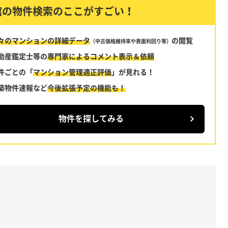
館の物件検索のここがすごい！
々のマンションの詳細データ
の閲覧
（中古価格維持率や表面利回り等）
動産鑑定士等の
専門家によるコメント
表示＆依頼
件ごとの「
マンション管理適正評価
」
が見れる！
築物件速報など
今後拡張予定の機能も！
物件を探してみる