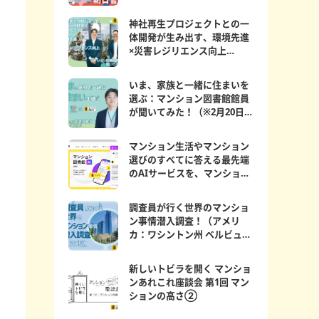
神社再生プロジェクトとの一
体開発が生み出す、環境先進
×災害レジリエンス向上
マンション図書館員が聞...
いま、家族と一緒に住まいを
選ぶ：マンション図書館館員
が聞いてみた！（※2月20日更
新）
マンション生活やマンション
選びのすべてに答える最先端
のAIサービスを、マンション
図書館にて期間限定公...
調査員が行く世界のマンショ
ン事情潜入調査！（アメリ
カ：ワシントン州 ベルビュー
編）
新しいトビラを開く マンショ
ンあれこれ座談会 第1回 マン
ションの高さ②