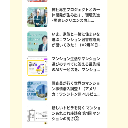
神社再生プロジェクトとの一
体開発が生み出す、環境先進
×災害レジリエンス向上
マンション図書館員が聞...
いま、家族と一緒に住まいを
選ぶ：マンション図書館館員
が聞いてみた！（※2月20日更
新）
マンション生活やマンション
選びのすべてに答える最先端
のAIサービスを、マンション
図書館にて期間限定公...
調査員が行く世界のマンショ
ン事情潜入調査！（アメリ
カ：ワシントン州 ベルビュー
編）
新しいトビラを開く マンショ
ンあれこれ座談会 第1回 マン
ションの高さ②