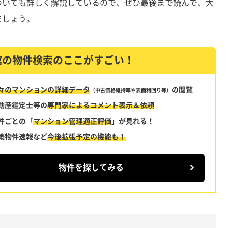
ついても詳しく解説しているので、ぜひ最後まで読んで、大
ましょう。
館の物件検索のここがすごい！
々のマンションの詳細データ
の閲覧
（中古価格維持率や表面利回り等）
動産鑑定士等の
専門家によるコメント
表示＆依頼
件ごとの「
マンション管理適正評価
」
が見れる！
築物件速報など
今後拡張予定の機能も！
物件を探してみる