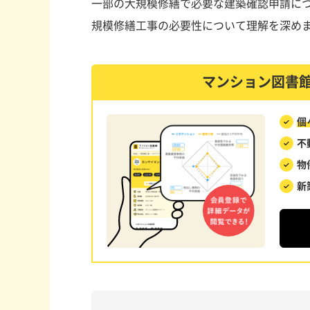
一部の大規模修繕で必要な建築確認申請に
規模修繕工事の必要性について理解を深め
マンション図書
個
不
物
新