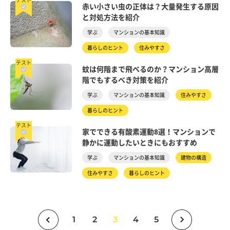
テスト
赤い小さい虫の正体は？大量発生する原因
と対処方法を紹介
学ぶ
マンションの基本知識
暮らしのヒント
住みやすさ
テスト
蚊は何階まで飛べるのか？マンション高層
階でもするべき対策を紹介
学ぶ
マンションの基本知識
住みやすさ
暮らしのヒント
テスト
家でできる有酸素運動8選！マンションで
静かに運動したいときにもおすすめ
学ぶ
マンションの基本知識
建物の構造
住みやすさ
暮らしのヒント
1
2
3
4
5