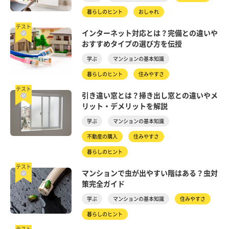
暮らしのヒント
おしゃれ
テスト
インターネット対応とは？完備との違いや
おすすめタイプの選び方を伝授
学ぶ
マンションの基本知識
暮らしのヒント
住みやすさ
テスト
引き違い窓とは？掃き出し窓との違いやメ
リット・デメリットを解説
学ぶ
マンションの基本知識
不動産の購入
住みやすさ
暮らしのヒント
テスト
マンションで虫が出やすい階はある？虫対
策完全ガイド
学ぶ
マンションの基本知識
住みやすさ
暮らしのヒント