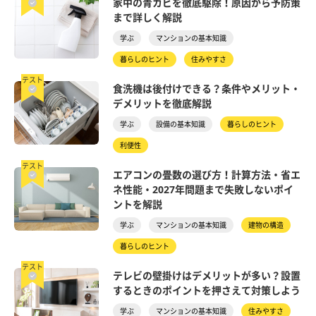
家中の青カビを徹底駆除！原因から予防策
まで詳しく解説
学ぶ
マンションの基本知識
暮らしのヒント
住みやすさ
テスト
食洗機は後付けできる？条件やメリット・
デメリットを徹底解説
学ぶ
設備の基本知識
暮らしのヒント
利便性
テスト
エアコンの畳数の選び方！計算方法・省エ
ネ性能・2027年問題まで失敗しないポイ
ントを解説
学ぶ
マンションの基本知識
建物の構造
暮らしのヒント
テスト
テレビの壁掛けはデメリットが多い？設置
するときのポイントを押さえて対策しよう
学ぶ
マンションの基本知識
住みやすさ