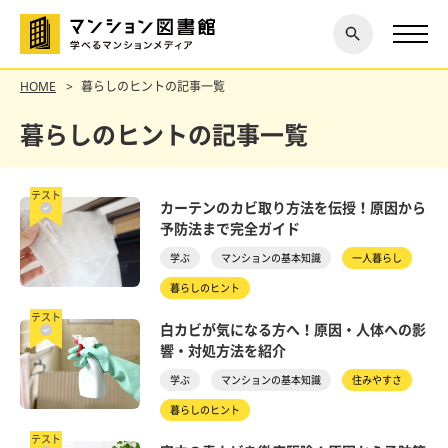
閉じ
探す
る
HOME
暮らしのヒントの記事一覧
暮らしのヒントの記事一覧
テスト
カーテンのカビ取り方法を伝授！原因から
予防法まで完全ガイド
学ぶ
マンションの基本知識
一人暮らし
暮らしのヒント
テスト
白カビが気になる方へ！原因・人体への影
響・対処方法を紹介
学ぶ
マンションの基本知識
住みやすさ
暮らしのヒント
テスト