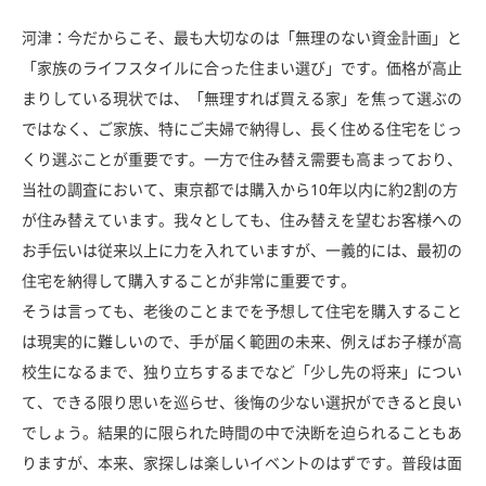
河津：今だからこそ、最も大切なのは「無理のない資金計画」と
「家族のライフスタイルに合った住まい選び」です。価格が高止
まりしている現状では、「無理すれば買える家」を焦って選ぶの
ではなく、ご家族、特にご夫婦で納得し、長く住める住宅をじっ
くり選ぶことが重要です。一方で住み替え需要も高まっており、
当社の調査において、東京都では購入から
10
年以内に約
2
割の方
が住み替えています。我々としても、住み替えを望むお客様への
お手伝いは従来以上に力を入れていますが、一義的には、最初の
住宅を納得して購入することが非常に重要です。
そうは言っても、老後のことまでを予想して住宅を購入すること
は現実的に難しいので、手が届く範囲の未来、例えばお子様が高
校生になるまで、独り立ちするまでなど「少し先の将来」につい
て、できる限り思いを巡らせ、後悔の少ない選択ができると良い
でしょう。結果的に限られた時間の中で決断を迫られることもあ
りますが、本来、家探しは楽しいイベントのはずです。普段は面