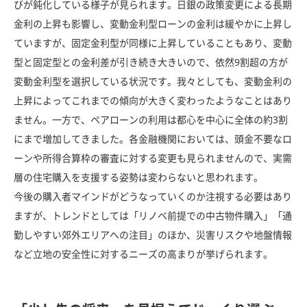
びが鈍化している様子が見られます。日銀の政策変更による長期
金利の上昇も影響し、変動金利型ローンの金利は緩やかに上昇し
ていますが、固定金利型が同様に上昇していることもあり、変動
型と固定型との金利差が引き続き大きいので、依然9割超の方が
変動金利型を選択している状況です。我々としても、変動金利の
上昇によってこれまでの傾向が大きく変わったようなことはあり
ません。一方で、ペアローンの利用は都心を中心に全体の約3割
にまで増加してきました。各金融機関においては、頭金不要なロ
ーンや所得合算枠の審査に対する変更も見られませんので、実需
層の住宅購入を支援する姿勢は変わらないと思われます。
今後の購入者マインドがどうなっていくのか注視する必要はあり
ますが、トレンドとしては「リノベ前提での中古物件購入」「通
勤しやすい郊外エリアへの注目」のほか、災害リスクや地盤情報
など立地の安全性に対するニーズの高まりが挙げられます。