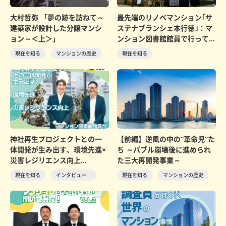
大村哲弥 「夢の跡を訪ねて～
最先端のリノベマンション｢サ
建築家が設計した分譲マンシ
ステナブランシェ本行徳｣：マ
ョン～＜上＞」
ンション図書館館員で行って
みた！
現在を知る
マンションの歴史
現在を知る
神社再生プロジェクトとの一
【前編】逆風の中の“革命児”た
体開発が生み出す、環境先進×
ち ～バブル崩壊後に進められ
災害レジリエンス向上
た三大再開発事業～
マンション図書館員が聞...
現在を知る
インタビュー
現在を知る
マンションの歴史