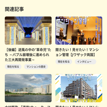
関連記事
【後編】逆風の中の“革命児”た
聞きたい！見せたい！マンシ
ち ～バブル崩壊後に進められ
ョン管理【Jワザック両国】
た三大再開発事業～
現在を知る
インタビュー
現在を知る
マンションの歴史