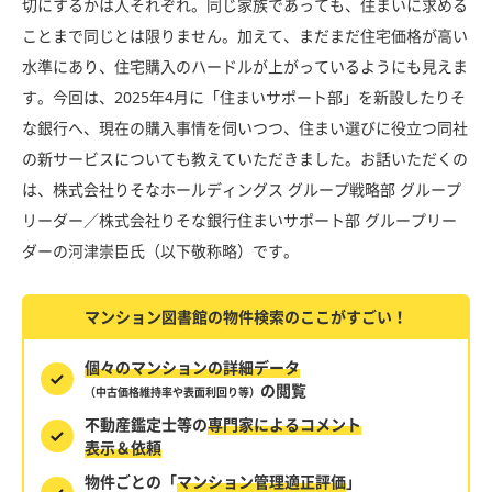
切にするかは人それぞれ。同じ家族であっても、住まいに求める
ことまで同じとは限りません。加えて、まだまだ住宅価格が高い
水準にあり、住宅購入のハードルが上がっているようにも見えま
す。今回は、2025年4月に「住まいサポート部」を新設したりそ
な銀行へ、現在の購入事情を伺いつつ、住まい選びに役立つ同社
の新サービスについても教えていただきました。お話いただくの
は、株式会社りそなホールディングス グループ戦略部 グループ
リーダー／株式会社りそな銀行住まいサポート部 グループリー
ダーの河津崇臣氏（以下敬称略）です。
マンション図書館の物件検索のここがすごい！
個々のマンションの詳細データ
の閲覧
（中古価格維持率や表面利回り等）
不動産鑑定士等の
専門家によるコメント
表示＆依頼
物件ごとの「
マンション管理適正評価
」