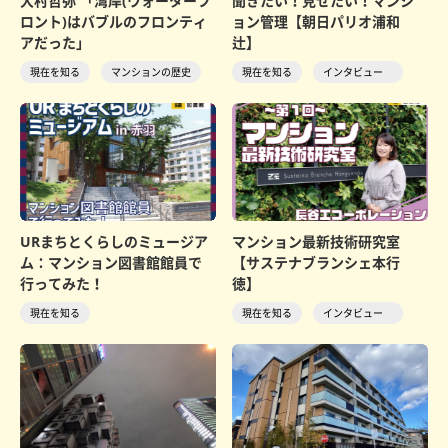
大村哲弥 「湾岸(ウォーターフ
聞きたい！見せたい！マンシ
ロント)はバブルのフロンティ
ョン管理【朝日パリオ浦和
アだった」
辻】
現在を知る
マンションの歴史
現在を知る
インタビュー
URまちとくらしのミュージア
マンション最新技術研究室
ム：マンション図書館館員で
【サステナブランシェ本行
行ってみた！
徳】
現在を知る
現在を知る
インタビュー