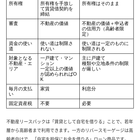
所有権
所有権を手放し
所有権はそのまま
て賃貸借契約を
締結
審査
不動産の価値
不動産の価値＋申込者
の信用力（高齢者限
定）
資金の使い
使い道は制限さ
使い道は一定のものに
道
れない
制限される
対象となる
一戸建て・マン
主に戸建て
不動産・エ
ション
種類や立地条件の制限
リア
一定以上の価値
が厳しい
が認められればO
K
毎月の支払
家賃
利息分
い
固定資産税
不要
必要
不動産リースバックは「賃貸として自宅を借りる」ことで、若年
層から高齢者まで利用できます。一方のリバースモーゲージは高
齢者向けで、「自宅を担保にお金を借りる」ローン商品です。