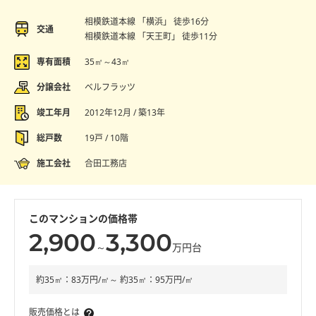
相模鉄道本線 「横浜」 徒歩16分
交通
相模鉄道本線 「天王町」 徒歩11分
専有面積
35㎡～43㎡
分譲会社
ベルフラッツ
竣工年月
2012年12月 / 築13年
総戸数
19戸 / 10階
施工会社
合田工務店
このマンションの価格帯
2,900
3,300
～
万円台
約35㎡：83万円/㎡～ 約35㎡：95万円/㎡
販売価格とは