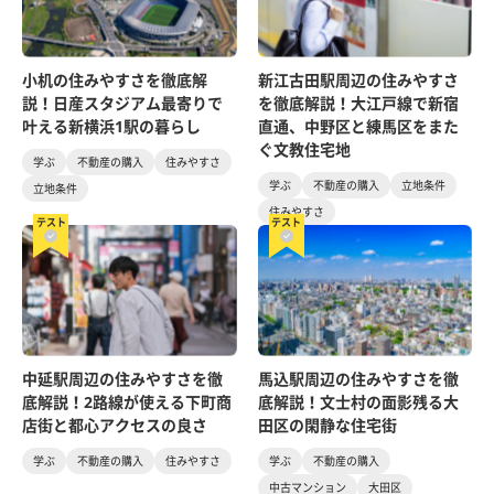
小机の住みやすさを徹底解
新江古田駅周辺の住みやすさ
説！日産スタジアム最寄りで
を徹底解説！大江戸線で新宿
叶える新横浜1駅の暮らし
直通、中野区と練馬区をまた
ぐ文教住宅地
学ぶ
不動産の購入
住みやすさ
学ぶ
不動産の購入
立地条件
立地条件
住みやすさ
テスト
テスト
中延駅周辺の住みやすさを徹
馬込駅周辺の住みやすさを徹
底解説！2路線が使える下町商
底解説！文士村の面影残る大
店街と都心アクセスの良さ
田区の閑静な住宅街
学ぶ
不動産の購入
住みやすさ
学ぶ
不動産の購入
中古マンション
大田区