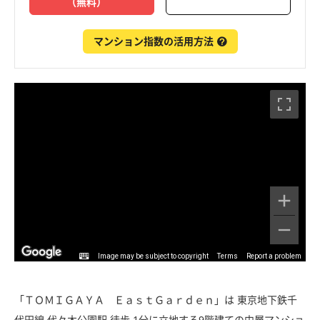
（無料）
マンション指数の活用方法
Image may be subject to copyright
Terms
Report a problem
「ＴＯＭＩＧＡＹＡ ＥａｓｔＧａｒｄｅｎ」は 東京地下鉄千
代田線 代々木公園駅 徒歩 1分に立地する9階建ての中層マンショ