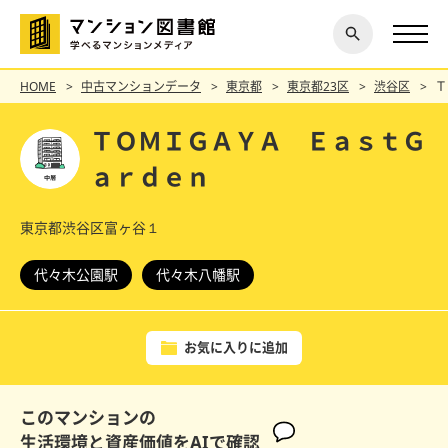
閉じ
探す
る
HOME
中古マンションデータ
東京都
東京都23区
渋谷区
Ｔ
ＴＯＭＩＧＡＹＡ ＥａｓｔＧ
ａｒｄｅｎ
東京都渋谷区富ヶ谷１
代々木公園駅
代々木八幡駅
お気に入りに追加
このマンションの
生活環境と資産価値をAIで確認