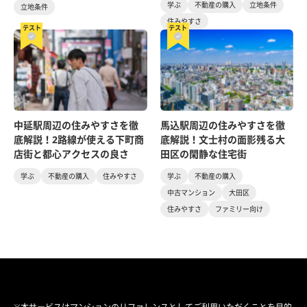
学ぶ
不動産の購入
立地条件
立地条件
住みやすさ
テスト
テスト
中延駅周辺の住みやすさを徹
馬込駅周辺の住みやすさを徹
底解説！2路線が使える下町商
底解説！文士村の面影残る大
店街と都心アクセスの良さ
田区の閑静な住宅街
学ぶ
不動産の購入
住みやすさ
学ぶ
不動産の購入
中古マンション
大田区
住みやすさ
ファミリー向け