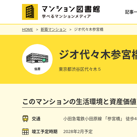
記事
HOME
新築マンション
ジオ代々木参宮橋
ジオ代々木参宮
東京都渋谷区代々木５
このマンションの
生活環境と資産価値
交通
小田急電鉄小田原線 「参宮橋」
徒歩
竣工予定時期
2028年2月予定