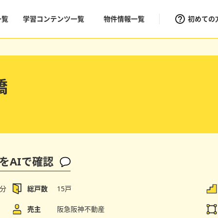
一覧
学習コンテンツ一覧
物件情報一覧
初めての
橋
をAIで確認
4分
総戸数
15戸
売主
阪急阪神不動産