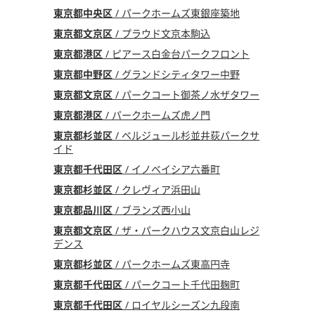
東京都中央区
/ パークホームズ東銀座築地
東京都文京区
/ プラウド文京本駒込
東京都港区
/ ピアース白金台パークフロント
東京都中野区
/ グランドシティタワー中野
東京都文京区
/ パークコート御茶ノ水ザタワー
東京都港区
/ パークホームズ虎ノ門
東京都杉並区
/ ベルジュール杉並井荻パークサ
イド
東京都千代田区
/ イノベイシア六番町
東京都杉並区
/ クレヴィア浜田山
東京都品川区
/ ブランズ西小山
東京都文京区
/ ザ・パークハウス文京白山レジ
デンス
東京都杉並区
/ パークホームズ東高円寺
東京都千代田区
/ パークコート千代田麹町
東京都千代田区
/ ロイヤルシーズン九段南