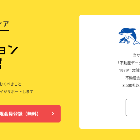
ィア
当
「不動産デー
1979年
不動産
ておくべきこと
3,500
イがサポートします
規会員登録（無料）