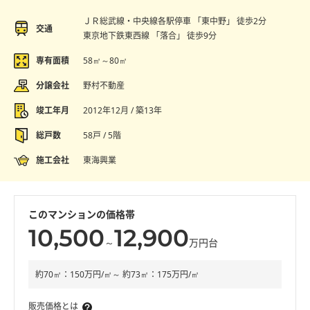
ＪＲ総武線・中央線各駅停車 「東中野」 徒歩2分
交通
東京地下鉄東西線 「落合」 徒歩9分
専有面積
58㎡～80㎡
分譲会社
野村不動産
竣工年月
2012年12月 / 築13年
総戸数
58戸 / 5階
施工会社
東海興業
このマンションの価格帯
10,500
12,900
～
万円台
約70㎡：150万円/㎡～ 約73㎡：175万円/㎡
販売価格とは