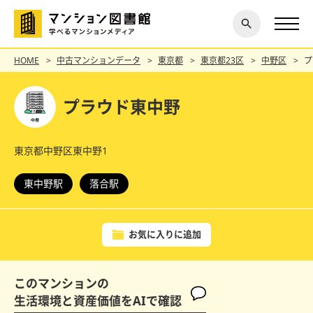
閉じ
探す
る
HOME
中古マンションデータ
東京都
東京都23区
中野区
プ
プラウド東中野
東京都中野区東中野1
東中野駅
落合駅
お気に入りに追加
このマンションの
生活環境と資産価値をAIで確認