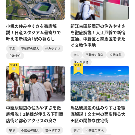
小机の住みやすさを徹底解
新江古田駅周辺の住みやすさ
説！日産スタジアム最寄りで
を徹底解説！大江戸線で新宿
叶える新横浜1駅の暮らし
直通、中野区と練馬区をまた
ぐ文教住宅地
学ぶ
不動産の購入
住みやすさ
学ぶ
不動産の購入
立地条件
立地条件
住みやすさ
テスト
テスト
中延駅周辺の住みやすさを徹
馬込駅周辺の住みやすさを徹
底解説！2路線が使える下町商
底解説！文士村の面影残る大
店街と都心アクセスの良さ
田区の閑静な住宅街
学ぶ
不動産の購入
住みやすさ
学ぶ
不動産の購入