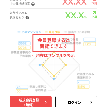
XX.XX
下降
中古価格維持率
XX.X
収益性でみる
%
上昇
表面利回り
新規会員登録
ログイン
（無料）