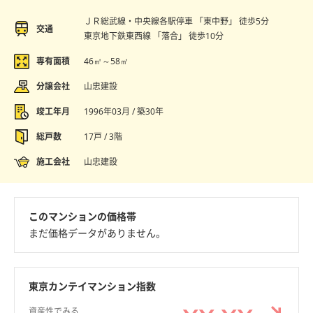
ＪＲ総武線・中央線各駅停車 「東中野」 徒歩5分
交通
東京地下鉄東西線 「落合」 徒歩10分
専有面積
46㎡～58㎡
分譲会社
山忠建設
竣工年月
1996年03月 / 築30年
総戸数
17戸 / 3階
施工会社
山忠建設
このマンションの価格帯
まだ価格データがありません。
東京カンテイマンション指数
資産性でみる