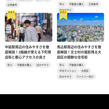
学ぶ
不動産の購入
立地条件
立地条件
住みやすさ
テスト
テスト
中延駅周辺の住みやすさを徹
馬込駅周辺の住みやすさを徹
底解説！2路線が使える下町商
底解説！文士村の面影残る大
店街と都心アクセスの良さ
田区の閑静な住宅街
学ぶ
不動産の購入
住みやすさ
学ぶ
不動産の購入
中古マンション
大田区
住みやすさ
ファミリー向け