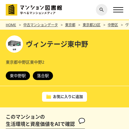
閉じ
探す
る
HOME
中古マンションデータ
東京都
東京都23区
中野区
ヴ
ヴィンテージ東中野
東京都中野区東中野2
東中野駅
落合駅
お気に入りに追加
このマンションの
生活環境と資産価値をAIで確認