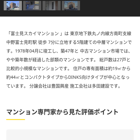
「富士見スカイマンション 」は 東京地下鉄丸ノ内線方南町支線
中野富士見町駅 徒歩 7分に立地する5階建ての中層マンションで
す。1978年04月に竣工し、築47年と 中古マンション市場では、
やや築年数が経過した部類のマンションです。 総戸数は27戸と
比較的小規模なマンションです。 住戸の専有面積は約19㎡から
約44㎡とコンパクトタイプからDINKS向けタイプが中心となっ
ています。 分譲会社は豊国興産 施工会社は多田建設です。
マンション専門家から見た評価ポイント