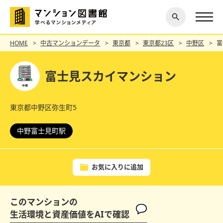
閉じ
探す
る
HOME
中古マンションデータ
東京都
東京都23区
中野区
富
富士見スカイマンション
東京都中野区弥生町5
中野富士見町駅
お気に入りに追加
このマンションの
生活環境と資産価値をAIで確認