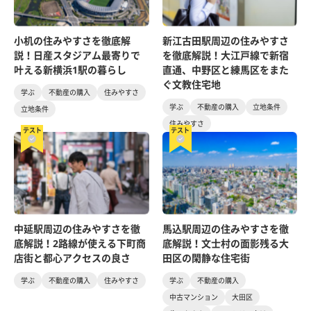
小机の住みやすさを徹底解
新江古田駅周辺の住みやすさ
説！日産スタジアム最寄りで
を徹底解説！大江戸線で新宿
叶える新横浜1駅の暮らし
直通、中野区と練馬区をまた
ぐ文教住宅地
学ぶ
不動産の購入
住みやすさ
学ぶ
不動産の購入
立地条件
立地条件
住みやすさ
テスト
テスト
中延駅周辺の住みやすさを徹
馬込駅周辺の住みやすさを徹
底解説！2路線が使える下町商
底解説！文士村の面影残る大
店街と都心アクセスの良さ
田区の閑静な住宅街
学ぶ
不動産の購入
住みやすさ
学ぶ
不動産の購入
中古マンション
大田区