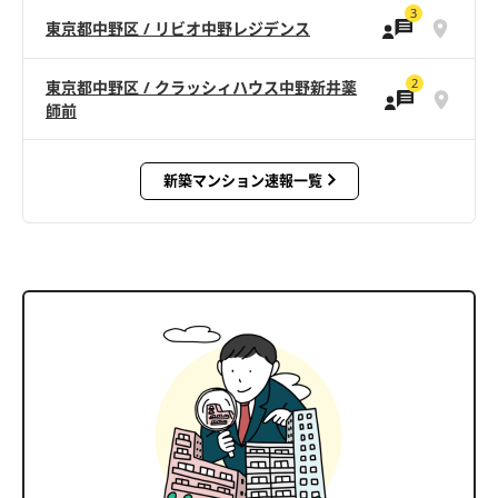
3
東京都中野区 / リビオ中野レジデンス
2
東京都中野区 / クラッシィハウス中野新井薬
師前
新築マンション速報一覧