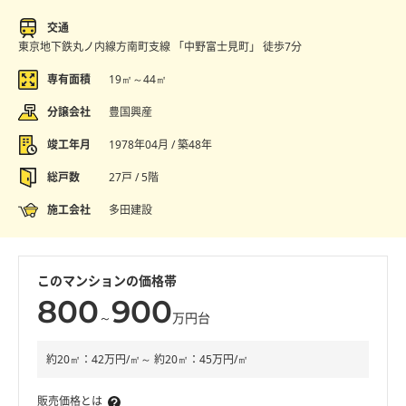
交通
東京地下鉄丸ノ内線方南町支線 「中野富士見町」 徒歩7分
専有面積
19㎡～44㎡
分譲会社
豊国興産
竣工年月
1978年04月 / 築48年
総戸数
27戸 / 5階
施工会社
多田建設
このマンションの価格帯
800
900
～
万円台
約20㎡：42万円/㎡～ 約20㎡：45万円/㎡
販売価格とは