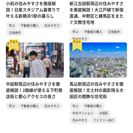
小机の住みやすさを徹底解
新江古田駅周辺の住みやすさ
説！日産スタジアム最寄りで
を徹底解説！大江戸線で新宿
叶える新横浜1駅の暮らし
直通、中野区と練馬区をまた
ぐ文教住宅地
学ぶ
不動産の購入
住みやすさ
学ぶ
不動産の購入
立地条件
立地条件
住みやすさ
テスト
テスト
中延駅周辺の住みやすさを徹
馬込駅周辺の住みやすさを徹
底解説！2路線が使える下町商
底解説！文士村の面影残る大
店街と都心アクセスの良さ
田区の閑静な住宅街
学ぶ
不動産の購入
住みやすさ
学ぶ
不動産の購入
中古マンション
大田区
住みやすさ
ファミリー向け