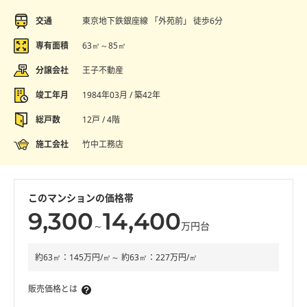
交通
東京地下鉄銀座線 「外苑前」 徒歩6分
専有面積
63㎡～85㎡
分譲会社
王子不動産
竣工年月
1984年03月 / 築42年
総戸数
12戸 / 4階
施工会社
竹中工務店
このマンションの価格帯
9,300
14,400
～
万円台
約63㎡：145万円/㎡～ 約63㎡：227万円/㎡
販売価格とは