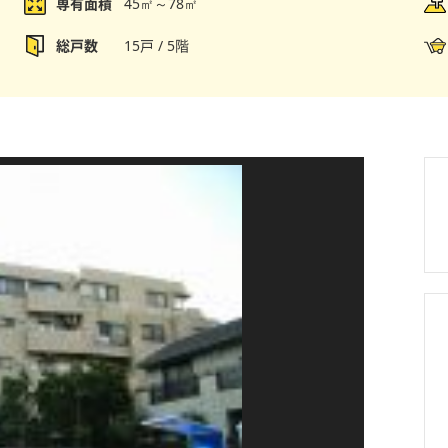
専有面積
45㎡～78㎡
総戸数
15戸 / 5階