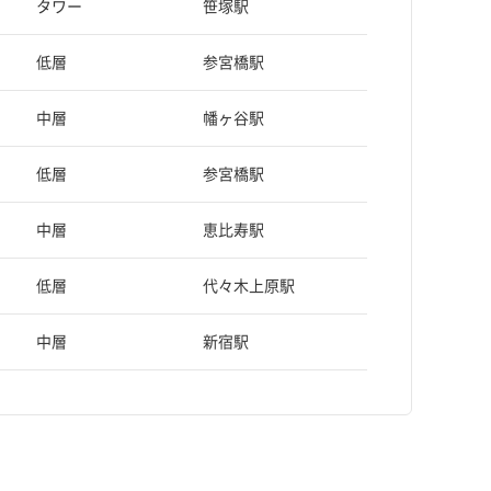
タワー
笹塚駅
低層
参宮橋駅
中層
幡ヶ谷駅
低層
参宮橋駅
中層
恵比寿駅
低層
代々木上原駅
中層
新宿駅