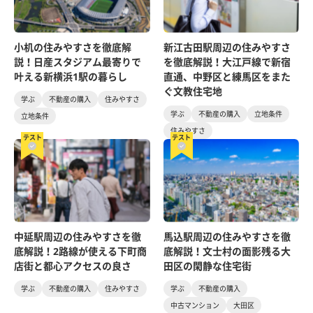
小机の住みやすさを徹底解
新江古田駅周辺の住みやすさ
説！日産スタジアム最寄りで
を徹底解説！大江戸線で新宿
叶える新横浜1駅の暮らし
直通、中野区と練馬区をまた
ぐ文教住宅地
学ぶ
不動産の購入
住みやすさ
学ぶ
不動産の購入
立地条件
立地条件
住みやすさ
テスト
テスト
中延駅周辺の住みやすさを徹
馬込駅周辺の住みやすさを徹
底解説！2路線が使える下町商
底解説！文士村の面影残る大
店街と都心アクセスの良さ
田区の閑静な住宅街
学ぶ
不動産の購入
住みやすさ
学ぶ
不動産の購入
中古マンション
大田区