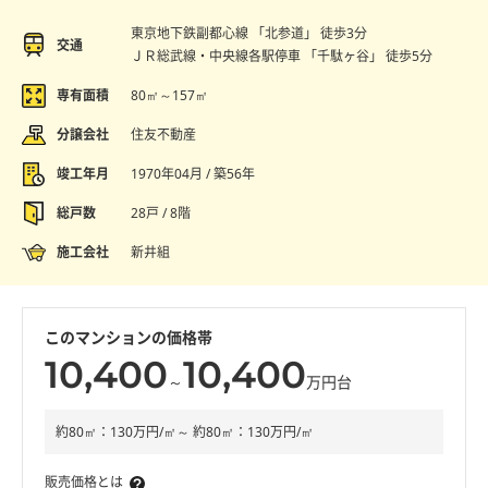
東京地下鉄副都心線 「北参道」 徒歩3分
交通
ＪＲ総武線・中央線各駅停車 「千駄ヶ谷」 徒歩5分
専有面積
80㎡～157㎡
分譲会社
住友不動産
竣工年月
1970年04月 / 築56年
総戸数
28戸 / 8階
施工会社
新井組
このマンションの価格帯
10,400
10,400
～
万円台
約80㎡：130万円/㎡～ 約80㎡：130万円/㎡
販売価格とは