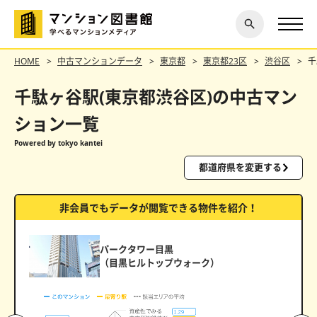
閉じ
探す
る
HOME
中古マンションデータ
東京都
東京都23区
渋谷区
千
千駄ヶ谷駅(東京都渋谷区)の中古マン
ション一覧
Powered by tokyo kantei
都道府県を変更する
非会員でもデータが閲覧できる物件を紹介！
パークタワー目黒
（目黒ヒルトップウォーク）