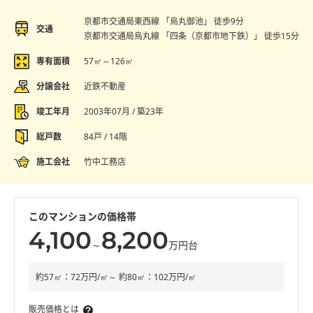
京都市交通局東西線 「烏丸御池」 徒歩9分
交通
京都市交通局烏丸線 「四条（京都市地下鉄）」 徒歩15分
専有面積
57㎡～126㎡
分譲会社
近鉄不動産
竣工年月
2003年07月 / 築23年
総戸数
84戸 / 14階
施工会社
竹中工務店
このマンションの価格帯
4,100
8,200
～
万円台
約57㎡：72万円/㎡～ 約80㎡：102万円/㎡
販売価格とは