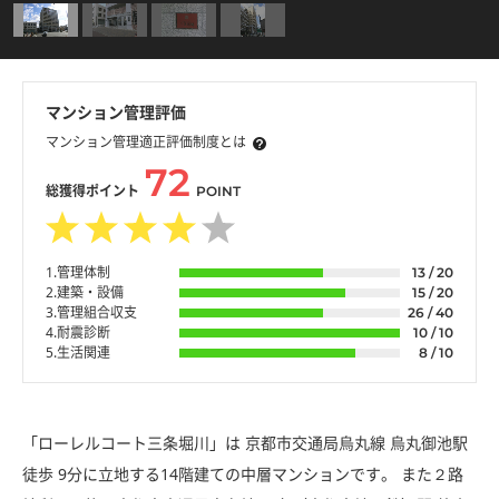
マンション管理評価
マンション管理適正評価制度とは
72
総獲得ポイント
POINT
1.管理体制
13 / 20
2.建築・設備
15 / 20
3.管理組合収支
26 / 40
4.耐震診断
10 / 10
5.生活関連
8 / 10
「ローレルコート三条堀川」は 京都市交通局烏丸線 烏丸御池駅
徒歩 9分に立地する14階建ての中層マンションです。 また２路