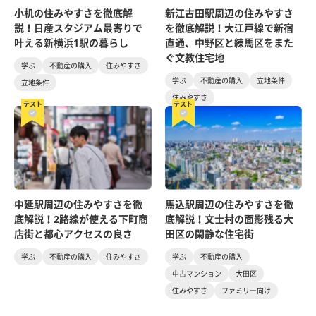
小机の住みやすさを徹底解
新江古田駅周辺の住みやすさ
説！日産スタジアム最寄りで
を徹底解説！大江戸線で新宿
叶える新横浜1駅の暮らし
直通、中野区と練馬区をまた
ぐ文教住宅地
学ぶ
不動産の購入
住みやすさ
学ぶ
不動産の購入
立地条件
立地条件
住みやすさ
テスト
テスト
中延駅周辺の住みやすさを徹
馬込駅周辺の住みやすさを徹
底解説！2路線が使える下町商
底解説！文士村の面影残る大
店街と都心アクセスの良さ
田区の閑静な住宅街
学ぶ
不動産の購入
住みやすさ
学ぶ
不動産の購入
中古マンション
大田区
住みやすさ
ファミリー向け