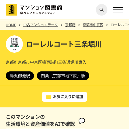
閉じ
探す
る
HOME
中古マンションデータ
京都府
京都市中京区
ローレルコ
ローレルコート三条堀川
京都府京都市中京区橋東詰町三条通堀川東入
烏丸御池駅
四条（京都市地下鉄）駅
お気に入りに追加
このマンションの
生活環境と資産価値をAIで確認