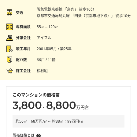
阪急電鉄京都線 「烏丸」 徒歩10分
交通
京都市交通局烏丸線 「四条（京都市地下鉄）」 徒歩10分
専有面積
55㎡～129㎡
分譲会社
アイフル
竣工年月
2001年05月 / 築25年
総戸数
66戸 / 11階
施工会社
松村組
このマンションの価格帯
3,800
8,800
～
万円台
約56㎡：68万円/㎡～ 約88㎡：99万円/㎡
販売価格とは