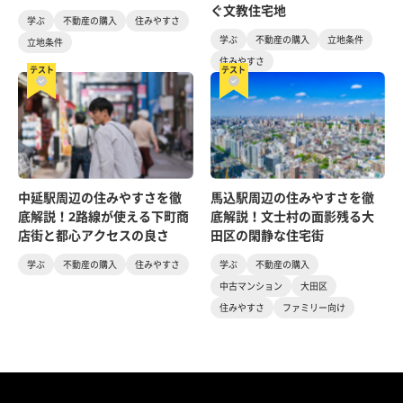
ぐ文教住宅地
学ぶ
不動産の購入
住みやすさ
学ぶ
不動産の購入
立地条件
立地条件
住みやすさ
テスト
テスト
中延駅周辺の住みやすさを徹
馬込駅周辺の住みやすさを徹
底解説！2路線が使える下町商
底解説！文士村の面影残る大
店街と都心アクセスの良さ
田区の閑静な住宅街
学ぶ
不動産の購入
住みやすさ
学ぶ
不動産の購入
中古マンション
大田区
住みやすさ
ファミリー向け