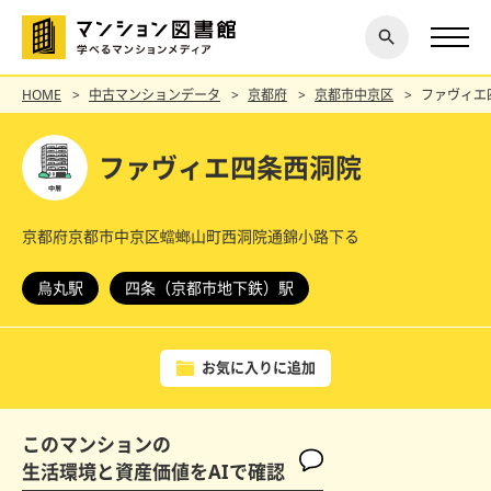
閉じ
探す
る
HOME
中古マンションデータ
京都府
京都市中京区
ファヴィエ
ファヴィエ四条西洞院
京都府京都市中京区蟷螂山町西洞院通錦小路下る
烏丸駅
四条（京都市地下鉄）駅
お気に入りに追加
このマンションの
生活環境と資産価値をAIで確認