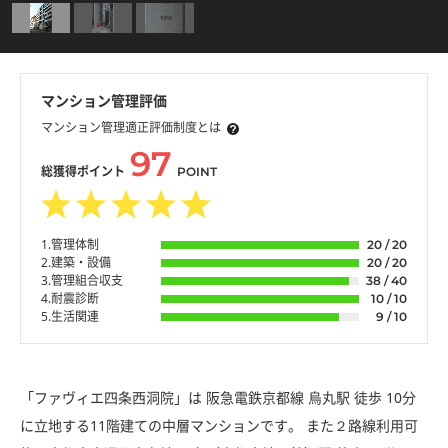
マンション管理評価
マンション管理適正評価制度とは
97
総獲得ポイント
POINT
1.管理体制
20 / 20
2.建築・設備
20 / 20
3.管理組合収支
38 / 40
4.耐震診断
10 / 10
5.生活関連
9 / 10
「ファヴィエ四条西洞院」は 阪急電鉄京都線 烏丸駅 徒歩 10分
に立地する11階建ての中層マンションです。 また２路線利用可