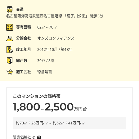
交通
名古屋臨海高速鉄道西名古屋港線 「荒子川公園」 徒歩3分
専有面積
62㎡～70㎡
分譲会社
オンズコンフィアンス
竣工年月
2012年10月 / 築13年
総戸数
30戸 / 8階
施工会社
徳倉建設
このマンションの価格帯
1,800
2,500
～
万円台
約70㎡：26万円/㎡～ 約62㎡：41万円/㎡
販売価格とは