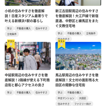
小机の住みやすさを徹底解
新江古田駅周辺の住みやすさ
説！日産スタジアム最寄りで
を徹底解説！大江戸線で新宿
叶える新横浜1駅の暮らし
直通、中野区と練馬区をまた
ぐ文教住宅地
学ぶ
不動産の購入
住みやすさ
学ぶ
不動産の購入
立地条件
立地条件
住みやすさ
テスト
テスト
中延駅周辺の住みやすさを徹
馬込駅周辺の住みやすさを徹
底解説！2路線が使える下町商
底解説！文士村の面影残る大
店街と都心アクセスの良さ
田区の閑静な住宅街
学ぶ
不動産の購入
住みやすさ
学ぶ
不動産の購入
中古マンション
大田区
住みやすさ
ファミリー向け