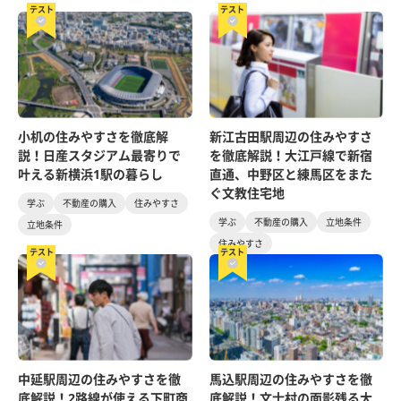
テスト
テスト
小机の住みやすさを徹底解
新江古田駅周辺の住みやすさ
説！日産スタジアム最寄りで
を徹底解説！大江戸線で新宿
叶える新横浜1駅の暮らし
直通、中野区と練馬区をまた
ぐ文教住宅地
学ぶ
不動産の購入
住みやすさ
学ぶ
不動産の購入
立地条件
立地条件
住みやすさ
テスト
テスト
中延駅周辺の住みやすさを徹
馬込駅周辺の住みやすさを徹
底解説！2路線が使える下町商
底解説！文士村の面影残る大