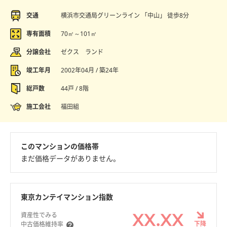
交通
横浜市交通局グリーンライン 「中山」 徒歩8分
専有面積
70㎡～101㎡
分譲会社
ゼクス ランド
竣工年月
2002年04月 / 築24年
総戸数
44戸 / 8階
施工会社
福田組
このマンションの価格帯
まだ価格データがありません。
東京カンテイマンション指数
XX.XX
資産性でみる
下降
中古価格維持率