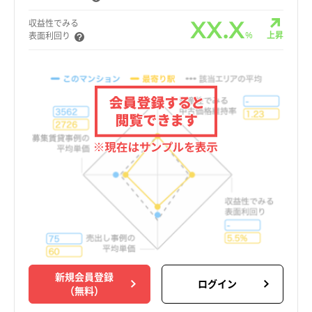
XX.X
収益性でみる
%
上昇
表面利回り
新規会員登録
ログイン
（無料）