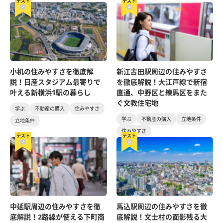
テスト
テスト
小机の住みやすさを徹底解
新江古田駅周辺の住みやすさ
説！日産スタジアム最寄りで
を徹底解説！大江戸線で新宿
叶える新横浜1駅の暮らし
直通、中野区と練馬区をまた
ぐ文教住宅地
学ぶ
不動産の購入
住みやすさ
学ぶ
不動産の購入
立地条件
立地条件
住みやすさ
テスト
テスト
中延駅周辺の住みやすさを徹
馬込駅周辺の住みやすさを徹
底解説！2路線が使える下町商
底解説！文士村の面影残る大