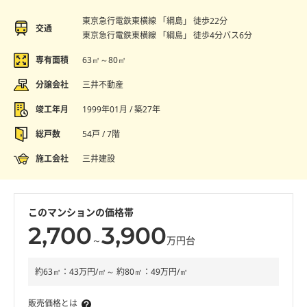
東京急行電鉄東横線 「綱島」 徒歩22分
交通
東京急行電鉄東横線 「綱島」 徒歩4分バス6分
専有面積
63㎡～80㎡
分譲会社
三井不動産
竣工年月
1999年01月 / 築27年
総戸数
54戸 / 7階
施工会社
三井建設
このマンションの価格帯
2,700
3,900
～
万円台
約63㎡：43万円/㎡～ 約80㎡：49万円/㎡
販売価格とは