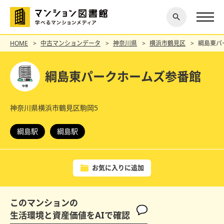
閉じ
探す
る
HOME
中古マンションデータ
神奈川県
横浜市鶴見区
綱島東パ
綱島東パークホームズ参番館
神奈川県横浜市鶴見区駒岡5
綱島駅
綱島駅
お気に入りに追加
このマンションの
生活環境と資産価値をAIで確認