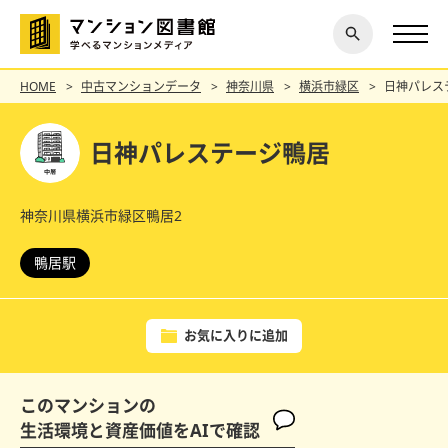
閉じ
探す
る
HOME
中古マンションデータ
神奈川県
横浜市緑区
日神パレス
日神パレステージ鴨居
神奈川県横浜市緑区鴨居2
鴨居駅
お気に入りに追加
このマンションの
生活環境と資産価値をAIで確認