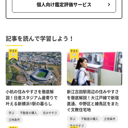
個人向け鑑定評価サービス
記事を読んで学習しよう！
テスト
テスト
小机の住みやすさを徹底解
新江古田駅周辺の住みやすさ
説！日産スタジアム最寄りで
を徹底解説！大江戸線で新宿
叶える新横浜1駅の暮らし
直通、中野区と練馬区をまた
ぐ文教住宅地
学ぶ
不動産の購入
住みやすさ
学ぶ
不動産の購入
立地条件
立地条件
住みやすさ