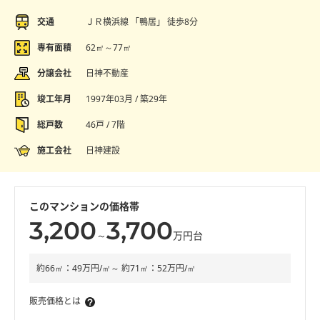
交通
ＪＲ横浜線 「鴨居」 徒歩8分
専有面積
62㎡～77㎡
分譲会社
日神不動産
竣工年月
1997年03月 / 築29年
総戸数
46戸 / 7階
施工会社
日神建設
このマンションの価格帯
3,200
3,700
～
万円台
約66㎡：49万円/㎡～ 約71㎡：52万円/㎡
販売価格とは