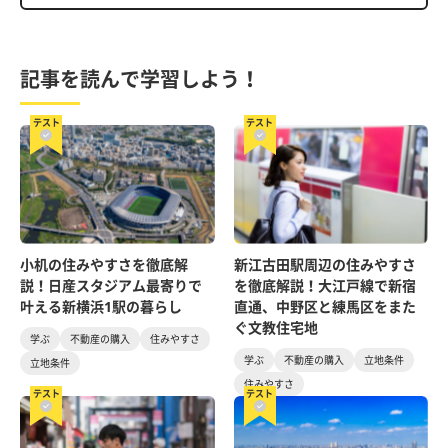
記事を読んで学習しよう！
テスト
テスト
小机の住みやすさを徹底解
新江古田駅周辺の住みやすさ
説！日産スタジアム最寄りで
を徹底解説！大江戸線で新宿
叶える新横浜1駅の暮らし
直通、中野区と練馬区をまた
ぐ文教住宅地
学ぶ
不動産の購入
住みやすさ
学ぶ
不動産の購入
立地条件
立地条件
住みやすさ
テスト
テスト