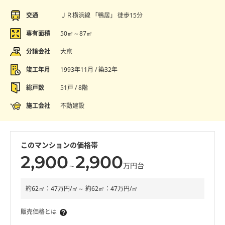
交通
ＪＲ横浜線 「鴨居」 徒歩15分
専有面積
50㎡～87㎡
分譲会社
大京
竣工年月
1993年11月 / 築32年
総戸数
51戸 / 8階
施工会社
不動建設
このマンションの価格帯
2,900
2,900
～
万円台
約62㎡：47万円/㎡～ 約62㎡：47万円/㎡
販売価格とは