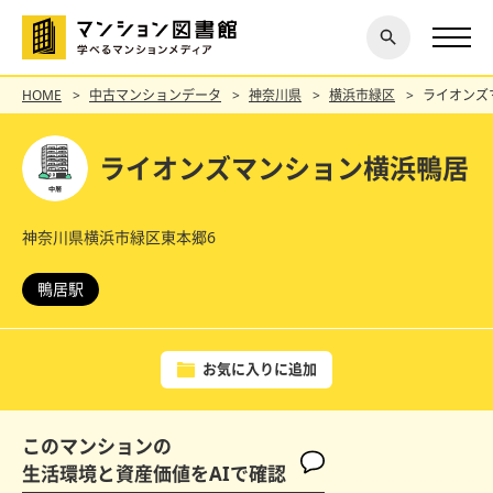
閉じ
探す
る
HOME
中古マンションデータ
神奈川県
横浜市緑区
ライオンズ
ライオンズマンション横浜鴨居
神奈川県横浜市緑区東本郷6
鴨居駅
お気に入りに追加
このマンションの
生活環境と資産価値をAIで確認