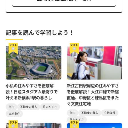
記事を読んで学習しよう！
テスト
テスト
小机の住みやすさを徹底解
新江古田駅周辺の住みやすさ
説！日産スタジアム最寄りで
を徹底解説！大江戸線で新宿
叶える新横浜1駅の暮らし
直通、中野区と練馬区をまた
ぐ文教住宅地
学ぶ
不動産の購入
住みやすさ
学ぶ
不動産の購入
立地条件
立地条件
住みやすさ
テスト
テスト