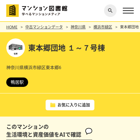
閉じ
探す
る
HOME
中古マンションデータ
神奈川県
横浜市緑区
東本郷団地
東本郷団地 １～７号棟
神奈川県横浜市緑区東本郷6
鴨居駅
お気に入りに追加
このマンションの
生活環境と資産価値をAIで確認