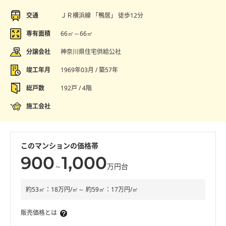
交通
ＪＲ横浜線 「鴨居」 徒歩12分
専有面積
66㎡～66㎡
分譲会社
神奈川県住宅供給公社
竣工年月
1969年03月 / 築57年
総戸数
192戸 / 4階
施工会社
このマンションの価格帯
900
1,000
～
万円台
約53㎡：18万円/㎡～ 約59㎡：17万円/㎡
販売価格とは