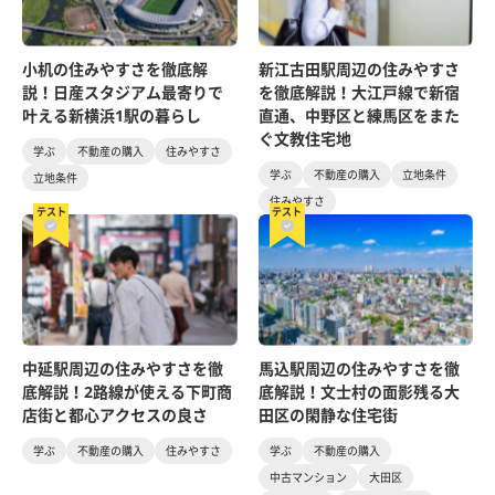
小机の住みやすさを徹底解
新江古田駅周辺の住みやすさ
説！日産スタジアム最寄りで
を徹底解説！大江戸線で新宿
叶える新横浜1駅の暮らし
直通、中野区と練馬区をまた
ぐ文教住宅地
学ぶ
不動産の購入
住みやすさ
学ぶ
不動産の購入
立地条件
立地条件
住みやすさ
テスト
テスト
中延駅周辺の住みやすさを徹
馬込駅周辺の住みやすさを徹
底解説！2路線が使える下町商
底解説！文士村の面影残る大
店街と都心アクセスの良さ
田区の閑静な住宅街
学ぶ
不動産の購入
住みやすさ
学ぶ
不動産の購入
中古マンション
大田区