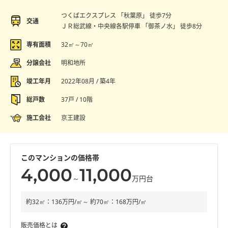
つくばエクスプレス 「秋葉原」 徒歩7分
交通
ＪＲ総武線・中央線各駅停車 「御茶ノ水」 徒歩8分
専有面積
32㎡～70㎡
分譲会社
明和地所
竣工年月
2022年08月 / 築4年
総戸数
37戸 / 10階
施工会社
京王建設
このマンションの価格帯
4,000
11,000
～
万円台
約32㎡：136万円/㎡～ 約70㎡：168万円/㎡
販売価格とは