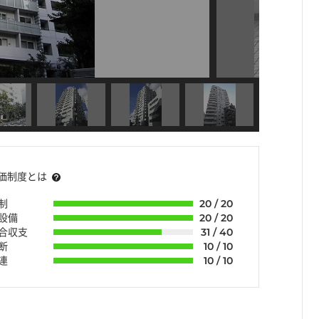
価制度とは
制
20 / 20
・設備
20 / 20
組合収支
31 / 40
断
10 / 10
連
10 / 10