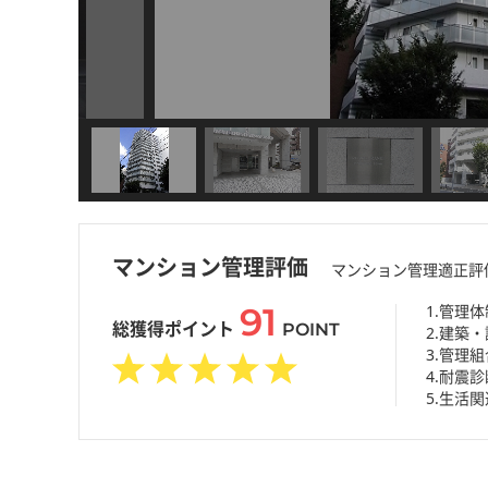
マンション管理評価
マンション管理適正評
91
1.管理体
総獲得ポイント
POINT
2.建築
3.管理
4.耐震診
5.生活関