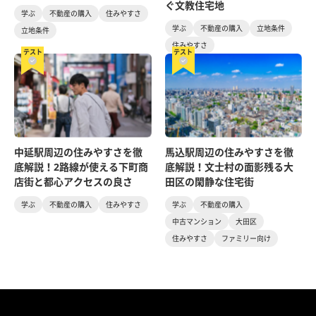
ぐ文教住宅地
学ぶ
不動産の購入
住みやすさ
学ぶ
不動産の購入
立地条件
立地条件
住みやすさ
テスト
テスト
中延駅周辺の住みやすさを徹
馬込駅周辺の住みやすさを徹
底解説！2路線が使える下町商
底解説！文士村の面影残る大
店街と都心アクセスの良さ
田区の閑静な住宅街
学ぶ
不動産の購入
住みやすさ
学ぶ
不動産の購入
中古マンション
大田区
住みやすさ
ファミリー向け