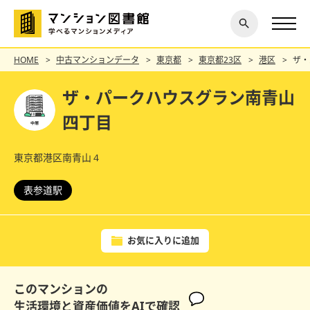
閉じ
探す
る
HOME
中古マンションデータ
東京都
東京都23区
港区
ザ・
ザ・パークハウスグラン南青山
四丁目
東京都港区南青山４
表参道駅
お気に入りに追加
このマンションの
生活環境と資産価値をAIで確認