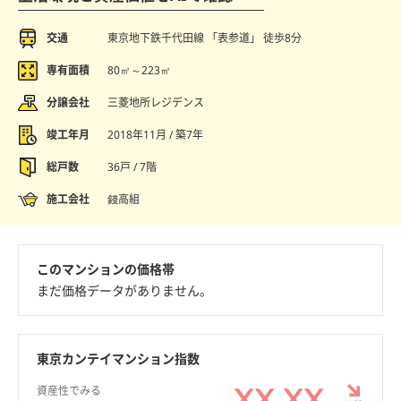
交通
東京地下鉄千代田線 「表参道」 徒歩8分
専有面積
80㎡～223㎡
分譲会社
三菱地所レジデンス
竣工年月
2018年11月 / 築7年
総戸数
36戸 / 7階
施工会社
錢高組
このマンションの価格帯
まだ価格データがありません。
東京カンテイマンション指数
XX.XX
資産性でみる