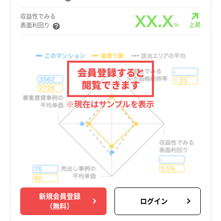
XX.X
収益性でみる
%
上昇
表面利回り
新規会員登録
ログイン
（無料）