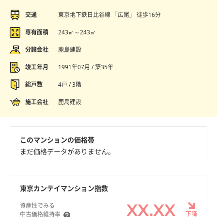
交通
東京地下鉄日比谷線 「広尾」 徒歩16分
専有面積
243㎡～243㎡
分譲会社
鹿島建設
竣工年月
1991年07月 / 築35年
総戸数
4戸 / 3階
施工会社
鹿島建設
このマンションの価格帯
まだ価格データがありません。
東京カンテイマンション指数
XX.XX
資産性でみる
下降
中古価格維持率