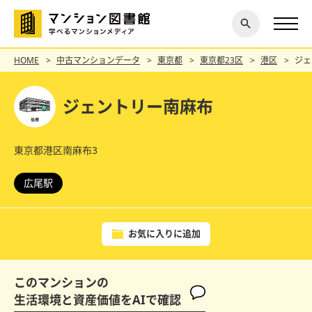
閉じ
探す
る
HOME
中古マンションデータ
東京都
東京都23区
港区
ジェ
ジェントリー南麻布
東京都港区南麻布3
広尾駅
お気に入りに追加
このマンションの
生活環境と資産価値をAIで確認