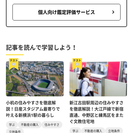
個人向け鑑定評価サービス
記事を読んで学習しよう！
テスト
テスト
小机の住みやすさを徹底解
新江古田駅周辺の住みやすさ
説！日産スタジアム最寄りで
を徹底解説！大江戸線で新宿
叶える新横浜1駅の暮らし
直通、中野区と練馬区をまた
ぐ文教住宅地
学ぶ
不動産の購入
住みやすさ
学ぶ
不動産の購入
立地条件
立地条件