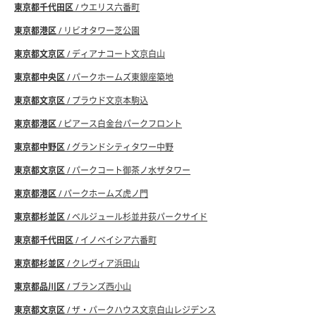
東京都千代田区
/ ウエリス六番町
東京都港区
/ リビオタワー芝公園
東京都文京区
/ ディアナコート文京白山
東京都中央区
/ パークホームズ東銀座築地
東京都文京区
/ プラウド文京本駒込
東京都港区
/ ピアース白金台パークフロント
東京都中野区
/ グランドシティタワー中野
東京都文京区
/ パークコート御茶ノ水ザタワー
東京都港区
/ パークホームズ虎ノ門
東京都杉並区
/ ベルジュール杉並井荻パークサイド
東京都千代田区
/ イノベイシア六番町
東京都杉並区
/ クレヴィア浜田山
東京都品川区
/ ブランズ西小山
東京都文京区
/ ザ・パークハウス文京白山レジデンス