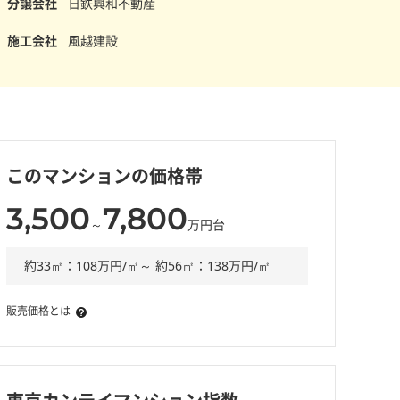
分譲会社
日鉄興和不動産
施工会社
風越建設
このマンションの価格帯
3,500
7,800
～
万円台
約33㎡：108万円/㎡～ 約56㎡：138万円/㎡
販売価格とは