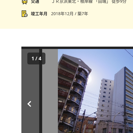
交通
ＪＲ京浜東北・根岸線 「田端」 徒歩9分
竣工年月
2018年12月 / 築7年
1
/
4