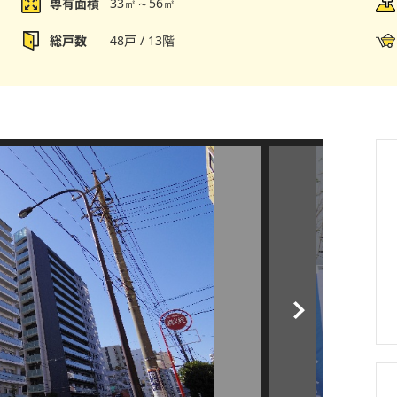
専有面積
33㎡～56㎡
総戸数
48戸 / 13階