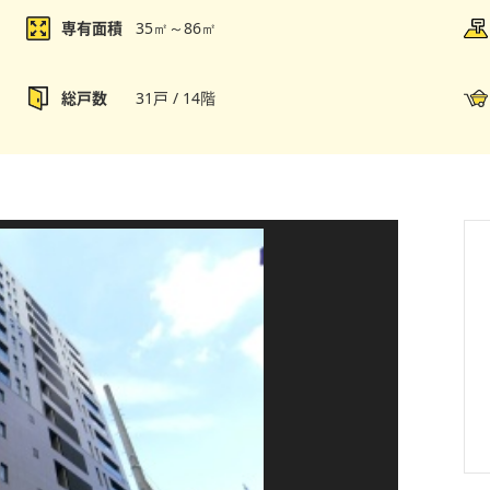
専有面積
35㎡～86㎡
総戸数
31戸 / 14階