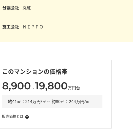
分譲会社
丸紅
施工会社
ＮＩＰＰＯ
このマンションの価格帯
8,900
19,800
～
万円台
約41㎡：214万円/㎡～ 約80㎡：244万円/㎡
販売価格とは