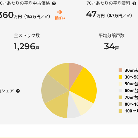
70㎡あたりの平均中古価格
70㎡あたりの平均賃料
47
,360
万円（0.7万円／㎡）
万円（162万円／㎡）
横ばい
全ストック数
平均分譲戸数
1,296
34
戸
戸
■
30㎡
■
30〜
■
50㎡
積シェア
■
60㎡
■
70㎡
■
80〜1
■
100