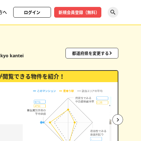
方へ
ログイン
新規会員登録（無料）
探す
都道府県を変更する
kyo kantei
が閲覧できる物件を紹介！
ク）
中古価格維
い