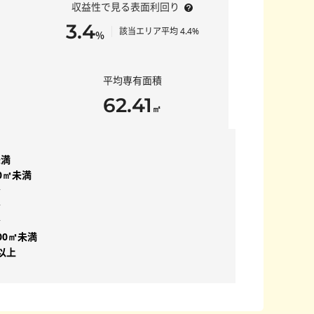
収益性で見る表面利回り
3.4
該当エリア平均 4.4%
％
平均専有面積
62.41
㎡
未満
50㎡未満
台
台
台
00㎡未満
㎡以上