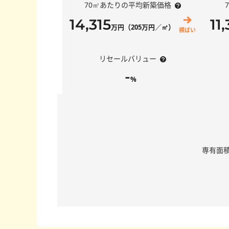
70㎡あたりの平均新築価格
14,315
11
万円（205万円／㎡）
横ばい
リセールバリュー
-
%
専有面