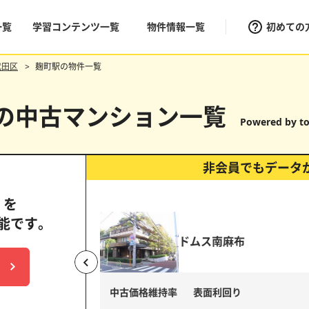
一覧
学習コンテンツ一覧
物件情報一覧
初めての
代田区
麹町駅の物件一覧
)の中古マンション一覧
Powered by to
非会員でもデータ
」を
能です。
パークタワー目黒
（目黒ヒルトップウォー
中古価格維持率
表面利回り
上昇
横ば