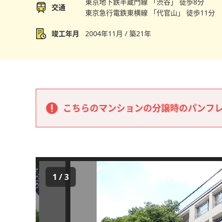
東京地下鉄半蔵門線 「渋谷」 徒歩8分
交通
東京急行電鉄東横線 「代官山」 徒歩11分
竣工年月
2004年11月 / 築21年
こちらのマンションの分譲時のパンフ
1
/
3