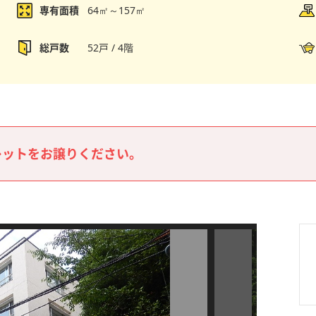
専有面積
64㎡～157㎡
総戸数
52戸 / 4階
レットをお譲りください。