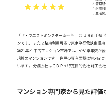
3.管理
4.耐震診
5.生活関
「ザ・ウエストミンスター南平台 」は ＪＲ山手線 
ンです。 また２路線利用可能で東京急行電鉄東横線 代官
築21年と 中古マンション市場では、やや築年数が経
規模のマンションです。 住戸の専有面積は約64㎡
います。 分譲会社はＧＤＰ１特定目的会社 施工会
マンション専門家から見た評価