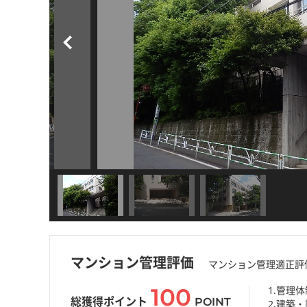
マンション管理評価
マンション管理適正評
100
1.管理体
総獲得ポイント
POINT
2.建築