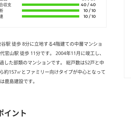
組合収支
40 / 40
断
10 / 10
連
10 / 10
渋谷駅 徒歩 8分に立地する4階建ての中層マンショ
山駅 徒歩 11分です。 2004年11月に竣工し、
過した部類のマンションです。 総戸数は52戸と中
から約157㎡とファミリー向けタイプが中心となって
社は鹿島建設です。
ポイント