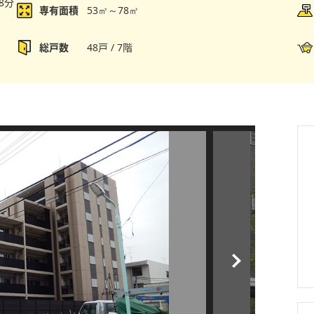
8分
専有面積
53㎡～78㎡
総戸数
48戸 / 7階