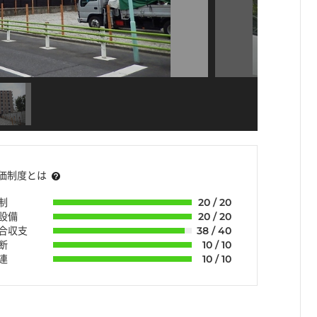
価制度とは
制
20 / 20
・設備
20 / 20
組合収支
38 / 40
断
10 / 10
連
10 / 10