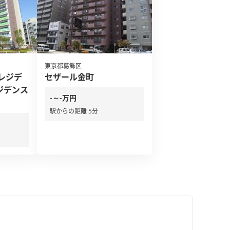
東京都葛飾区
レジデ
セザール金町
ジデンス
-～-万円
駅からの距離 5分