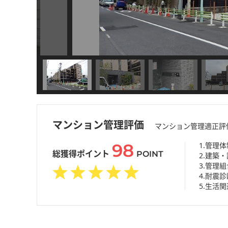
マンション管理評価
マンション管理適正評
98
1.管理体
総獲得ポイント
POINT
2.建築
3.管理
4.耐震診
5.生活関