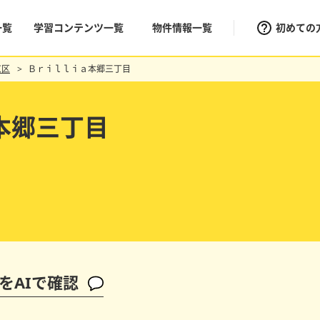
一覧
学習コンテンツ一覧
物件情報一覧
初めての
京区
Ｂｒｉｌｌｉａ本郷三丁目
本郷三丁目
をAIで確認