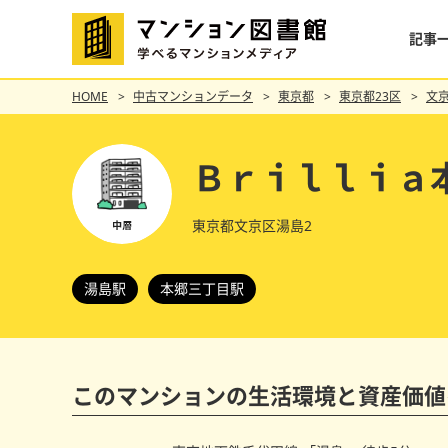
記事
HOME
中古マンションデータ
東京都
東京都23区
文
Ｂｒｉｌｌｉａ
東京都文京区湯島2
湯島駅
本郷三丁目駅
このマンションの
生活環境と資産価値