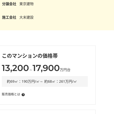
分譲会社
東京建物
施工会社
大末建設
このマンションの価格帯
13,200
17,900
～
万円台
約69㎡：190万円/㎡～ 約68㎡：261万円/㎡
販売価格とは