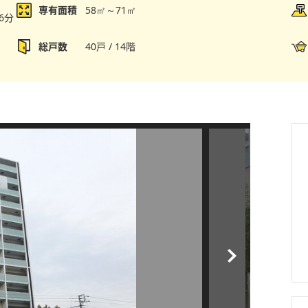
専有面積
58㎡～71㎡
6分
総戸数
40戸 / 14階