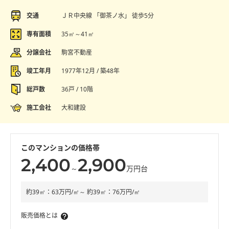
交通
ＪＲ中央線 「御茶ノ水」 徒歩5分
専有面積
35㎡～41㎡
分譲会社
駒宮不動産
竣工年月
1977年12月 / 築48年
総戸数
36戸 / 10階
施工会社
大和建設
このマンションの価格帯
2,400
2,900
～
万円台
約39㎡：63万円/㎡～ 約39㎡：76万円/㎡
販売価格とは