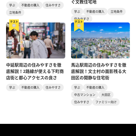
ぐ文教住宅地
学ぶ
不動産の購入
住みやすさ
学ぶ
不動産の購入
立地条件
立地条件
住みやすさ
テスト
テスト
中延駅周辺の住みやすさを徹
馬込駅周辺の住みやすさを徹
底解説！2路線が使える下町商
底解説！文士村の面影残る大
店街と都心アクセスの良さ
田区の閑静な住宅街
学ぶ
不動産の購入
住みやすさ
学ぶ
不動産の購入
中古マンション
大田区
住みやすさ
ファミリー向け