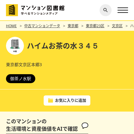
閉じ
探す
る
HOME
中古マンションデータ
東京都
東京都23区
文京区
ハ
ハイムお茶の水３４５
東京都文京区本郷3
御茶ノ水駅
お気に入りに追加
このマンションの
生活環境と資産価値をAIで確認