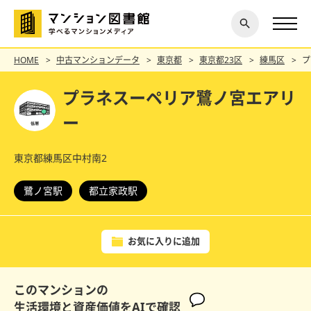
閉じ
探す
る
HOME
中古マンションデータ
東京都
東京都23区
練馬区
プ
プラネスーペリア鷺ノ宮エアリ
ー
東京都練馬区中村南2
鷺ノ宮駅
都立家政駅
お気に入りに追加
このマンションの
生活環境と資産価値をAIで確認