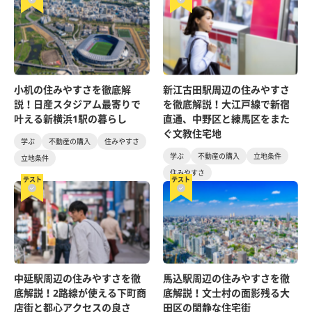
小机の住みやすさを徹底解
新江古田駅周辺の住みやすさ
説！日産スタジアム最寄りで
を徹底解説！大江戸線で新宿
叶える新横浜1駅の暮らし
直通、中野区と練馬区をまた
ぐ文教住宅地
学ぶ
不動産の購入
住みやすさ
学ぶ
不動産の購入
立地条件
立地条件
住みやすさ
テスト
テスト
中延駅周辺の住みやすさを徹
馬込駅周辺の住みやすさを徹
底解説！2路線が使える下町商
底解説！文士村の面影残る大
店街と都心アクセスの良さ
田区の閑静な住宅街