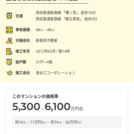
西武鉄道新宿線 「鷺ノ宮」 徒歩10分
交通
西武鉄道新宿線 「都立家政」 徒歩9分
専有面積
48㎡～88㎡
分譲会社
新星和不動産
竣工年月
2012年03月 / 築14年
総戸数
21戸 / 4階
施工会社
長谷工コーポレーション
このマンションの価格帯
5,300
6,100
～
万円台
約74㎡：71万円/㎡～ 約74㎡：82万円/㎡