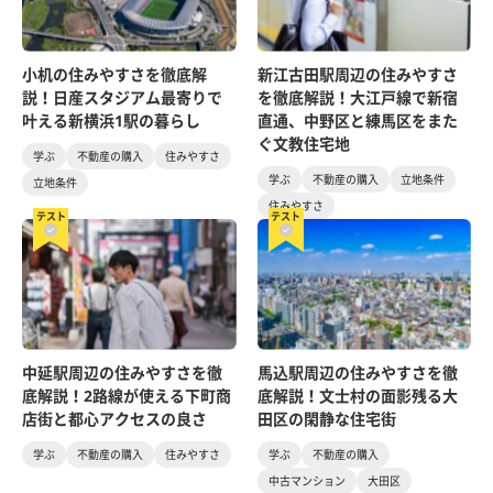
小机の住みやすさを徹底解
新江古田駅周辺の住みやすさ
説！日産スタジアム最寄りで
を徹底解説！大江戸線で新宿
叶える新横浜1駅の暮らし
直通、中野区と練馬区をまた
ぐ文教住宅地
学ぶ
不動産の購入
住みやすさ
学ぶ
不動産の購入
立地条件
立地条件
住みやすさ
テスト
テスト
中延駅周辺の住みやすさを徹
馬込駅周辺の住みやすさを徹
底解説！2路線が使える下町商
底解説！文士村の面影残る大
店街と都心アクセスの良さ
田区の閑静な住宅街
学ぶ
不動産の購入
住みやすさ
学ぶ
不動産の購入
中古マンション
大田区