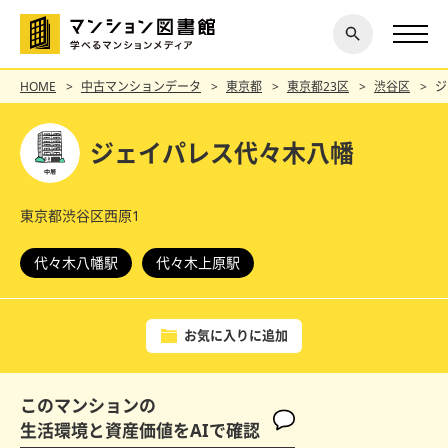
閉じ
探す
る
HOME
中古マンションデータ
東京都
東京都23区
渋谷区
ジ
ジェイパレス代々木八幡
東京都渋谷区西原1
代々木八幡駅
代々木上原駅
お気に入りに追加
このマンションの
生活環境と資産価値をAIで確認