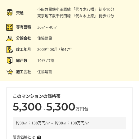
小田急電鉄小田原線 「代々木八幡」 徒歩10分
交通
東京地下鉄千代田線 「代々木上原」 徒歩12分
専有面積
36㎡～40㎡
分譲会社
住協建設
竣工年月
2009年03月 / 築17年
総戸数
19戸 / 7階
施工会社
住協建設
このマンションの価格帯
5,300
5,300
～
万円台
約38㎡：138万円/㎡～ 約38㎡：138万円/㎡
販売価格とは