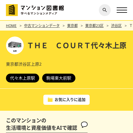
閉じ
探す
る
HOME
中古マンションデータ
東京都
東京都23区
渋谷区
Ｔ
ＴＨＥ ＣＯＵＲＴ代々木上原
東京都渋谷区上原2
代々木上原駅
駒場東大前駅
お気に入りに追加
このマンションの
生活環境と資産価値をAIで確認