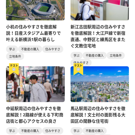
小机の住みやすさを徹底解
新江古田駅周辺の住みやすさ
説！日産スタジアム最寄りで
を徹底解説！大江戸線で新宿
叶える新横浜1駅の暮らし
直通、中野区と練馬区をまた
ぐ文教住宅地
学ぶ
不動産の購入
住みやすさ
学ぶ
不動産の購入
立地条件
立地条件
住みやすさ
テスト
テスト
中延駅周辺の住みやすさを徹
馬込駅周辺の住みやすさを徹
底解説！2路線が使える下町商
底解説！文士村の面影残る大
店街と都心アクセスの良さ
田区の閑静な住宅街
学ぶ
不動産の購入
住みやすさ
学ぶ
不動産の購入