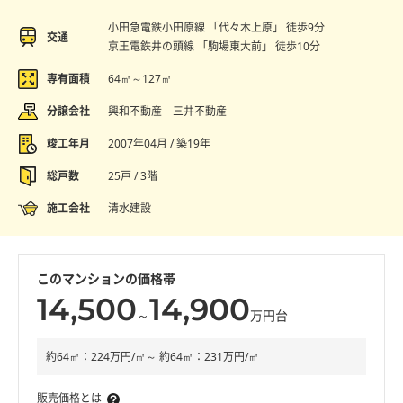
小田急電鉄小田原線 「代々木上原」 徒歩9分
交通
京王電鉄井の頭線 「駒場東大前」 徒歩10分
専有面積
64㎡～127㎡
分譲会社
興和不動産 三井不動産
竣工年月
2007年04月 / 築19年
総戸数
25戸 / 3階
施工会社
清水建設
このマンションの価格帯
14,500
14,900
～
万円台
約64㎡：224万円/㎡～ 約64㎡：231万円/㎡
販売価格とは