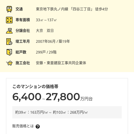
交通
東京地下鉄丸ノ内線 「四谷三丁目」 徒歩4分
専有面積
33㎡～137㎡
分譲会社
大京 双日
竣工年月
2007年06月 / 築19年
総戸数
299戸 / 29階
施工会社
安藤・東亜建設工事共同企業体
このマンションの価格帯
6,400
27,800
～
万円台
約39㎡：163万円/㎡～ 約103㎡：268万円/㎡
販売価格とは