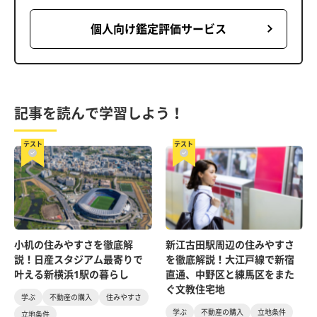
個人向け鑑定評価サービス
記事を読んで学習しよう！
テスト
テスト
小机の住みやすさを徹底解
新江古田駅周辺の住みやすさ
説！日産スタジアム最寄りで
を徹底解説！大江戸線で新宿
叶える新横浜1駅の暮らし
直通、中野区と練馬区をまた
ぐ文教住宅地
学ぶ
不動産の購入
住みやすさ
学ぶ
不動産の購入
立地条件
立地条件