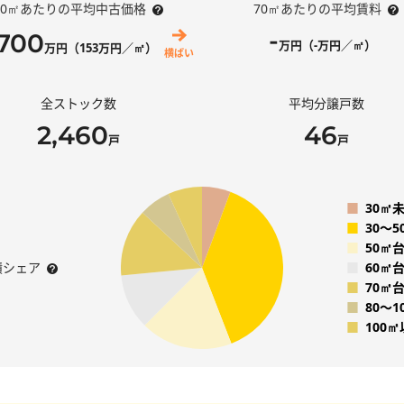
70㎡あたりの平均中古価格
70㎡あたりの平均賃料
-
,700
万円（-万円／㎡）
万円（153万円／㎡）
横ばい
全ストック数
平均分譲戸数
2,460
46
戸
戸
■
30㎡
■
30〜
■
50㎡
積シェア
■
60㎡
■
70㎡
■
80〜1
■
100