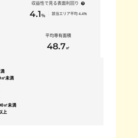
収益性で見る表面利回り
4.1
該当エリア平均 4.4%
％
平均専有面積
48.7
㎡
未満
50㎡未満
台
台
台
00㎡未満
㎡以上