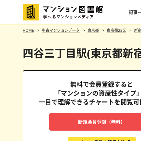
記事
HOME
中古マンションデータ
東京都
東京都23区
新
四谷三丁目駅(東京都新
無料で会員登録すると
「マンションの資産性タイプ
一目で理解できるチャートを閲覧可
ドムス南麻布
新規会員登録（無料）
格維持率
表面利回り