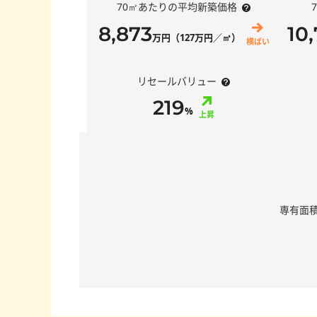
70㎡あたりの平均新築価格
8,873
10
万円（127万円／㎡）
横ばい
リセールバリュー
219
%
上昇
専有面