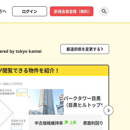
方へ
ログイン
新規会員登録（無料）
探す
都道府県を変更する
red by tokyo kantei
が閲覧できる物件を紹介！
ク）
中古価格維
い