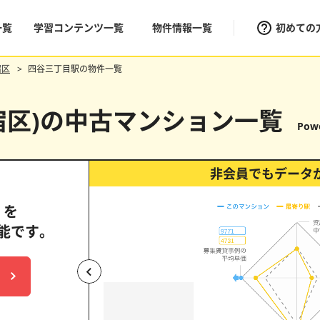
一覧
学習コンテンツ一覧
物件情報一覧
初めての
宿区
四谷三丁目駅の物件一覧
宿区)の中古マンション一覧
Powe
非会員でもデータ
」を
能です。
パークタワー目黒
（目黒ヒルトップウォー
中古価格維持率
表面利回り
上昇
横ば