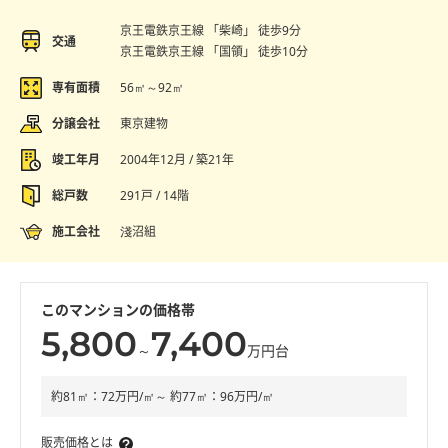
京王電鉄京王線 「柴崎」 徒歩9分
交通
京王電鉄京王線 「国領」 徒歩10分
専有面積
56㎡～92㎡
分譲会社
東京建物
竣工年月
2004年12月 / 築21年
総戸数
291戸 / 14階
施工会社
淺沼組
このマンションの価格帯
5,800
7,400
～
万円台
約81㎡：72万円/㎡～ 約77㎡：96万円/㎡
販売価格とは