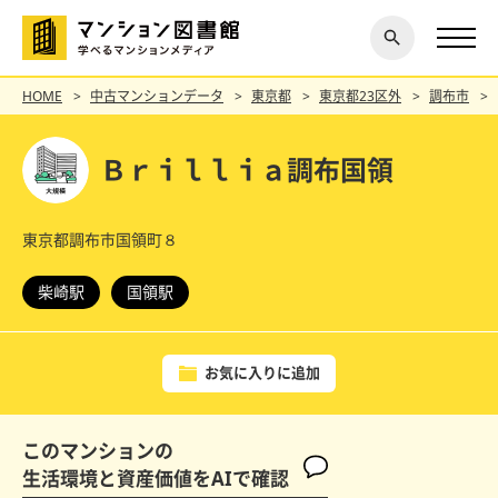
閉じ
探す
る
HOME
中古マンションデータ
東京都
東京都23区外
調布市
Ｂｒｉｌｌｉａ調布国領
東京都調布市国領町８
柴崎駅
国領駅
お気に入りに追加
このマンションの
生活環境と資産価値をAIで確認