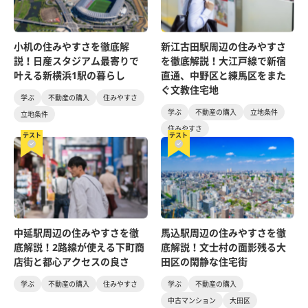
小机の住みやすさを徹底解
新江古田駅周辺の住みやすさ
説！日産スタジアム最寄りで
を徹底解説！大江戸線で新宿
叶える新横浜1駅の暮らし
直通、中野区と練馬区をまた
ぐ文教住宅地
学ぶ
不動産の購入
住みやすさ
学ぶ
不動産の購入
立地条件
立地条件
住みやすさ
テスト
テスト
中延駅周辺の住みやすさを徹
馬込駅周辺の住みやすさを徹
底解説！2路線が使える下町商
底解説！文士村の面影残る大
店街と都心アクセスの良さ
田区の閑静な住宅街
学ぶ
不動産の購入
住みやすさ
学ぶ
不動産の購入
中古マンション
大田区