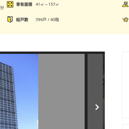
専有面積
41㎡～157㎡
2分
総戸数
594戸 / 40階