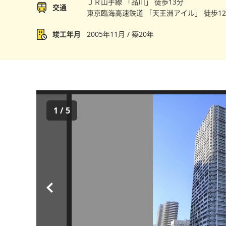
ＪＲ山手線 「品川」 徒歩13分
交通
東京臨海高速鉄道 「天王洲アイル」 徒歩1
竣工年月
2005年11月 / 築20年
1
/
5