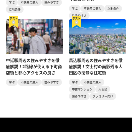
学ぶ
不動産の購入
住みやすさ
学ぶ
不動産の購入
立地条件
立地条件
住みやすさ
テスト
テスト
中延駅周辺の住みやすさを徹
馬込駅周辺の住みやすさを徹
底解説！2路線が使える下町商
底解説！文士村の面影残る大
店街と都心アクセスの良さ
田区の閑静な住宅街
学ぶ
不動産の購入
住みやすさ
学ぶ
不動産の購入
中古マンション
大田区
住みやすさ
ファミリー向け