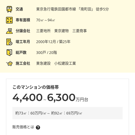
交通
東京急行電鉄田園都市線 「南町田」 徒歩5分
専有面積
70㎡～94㎡
分譲会社
三菱地所 東京建物 三菱商事
竣工年月
2000年12月 / 築25年
総戸数
300戸 / 20階
施工会社
東急建設 小松建設工業
このマンションの価格帯
4,400
6,300
～
万円台
約73㎡：60万円/㎡～ 約92㎡：69万円/㎡
販売価格とは